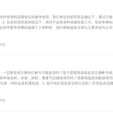
刊载的所有资料及图表仅供参考使用，我们将在您的同意及确认下，通过注
。2. 在未经您同意的情况下，绝对不会将资料泄露给第三方。登录本网
照法定程序要求本网站披露个人资料时，我们将根据执法单位之要求或为公
ang
建立1. 一定要登录注册你们账号才能发货吗？客户需要阅读条款后注册帐
的时候申报名称，价值，体积，重量可以随便填写吗？需要根据真实数据填写
据为准，同时会及时通知您。3. 箱子的长宽高是怎样介定的？长宽高必须
ang