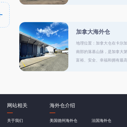
货换标，检测维修，海外物流
流渠道：FEDEX，USPS，UP
加拿大海外仓
地理位置：加拿大仓在卡尔
南部的落基山脉，是加拿大
富裕、安全、幸福和拥有最高
库面积：3000m³ 主要服
家，提供退货换标、退货检
双向转运及退货回国等服务
行业领先的准确率、流程简单
流渠道：UPS
网站相关
海外仓介绍
关于我们
美国德州海外仓
法国海外仓