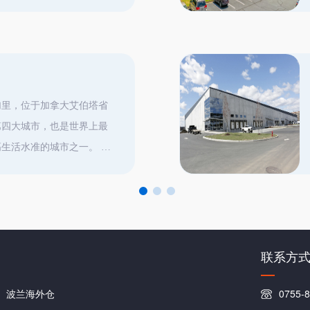
，退货回国，美国清关 物
S
加里，位于加拿大艾伯塔省
第四大城市，也是世界上最
生活水准的城市之一。 仓
务：我们专注服务加拿大跨境卖
测、大货中转、加拿大美国
。以行业领先的处理时效、
沟通灵活的服务为傲。 物
联系方
波兰海外仓
0755-8