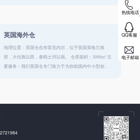
中心，它成为南加州的主要的商业汇聚地之一。 仓库面
热线电话
积：5000㎡ 主要服务：FBA中转、退货回国 物流渠道：
FEDEX，UPS
英国海外仓
QQ客服
地理位置：英国仓在布雷克内尔，位于英国英格兰南
电子邮箱
部，大伦敦以西，泰晤士河以南。 仓库面积：3000m³ 主
要服务：我们英国仓专门致力于为协助国内中小型创新
企业开拓欧洲市场，提供欧洲本地化服务的一家综合的
海外服务提供商。主要业务有退货换标、退货检测、退
货回国、整箱中转和仓储服务。 物流渠道：DPD，UPS
式
2721984